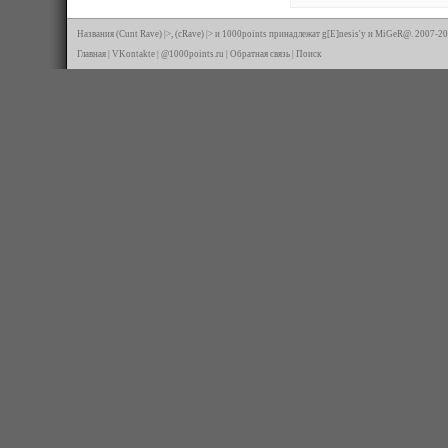
Названия (Cunt Rave) |>, (cRave) |> и 1000points принадлежат g[E]nesis'у и MiGeR@. 2007-20
Главная
|
VKontakte
|
@1000points.ru
|
Обратная связь
|
Поиск