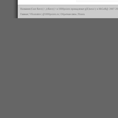
Названия (Cunt Rave) |>, (cRave) |> и 1000points принадлежат g[E]nesis'у и MiGeR@. 2007-20
Главная
|
VKontakte
|
@1000points.ru
|
Обратная связь
|
Поиск