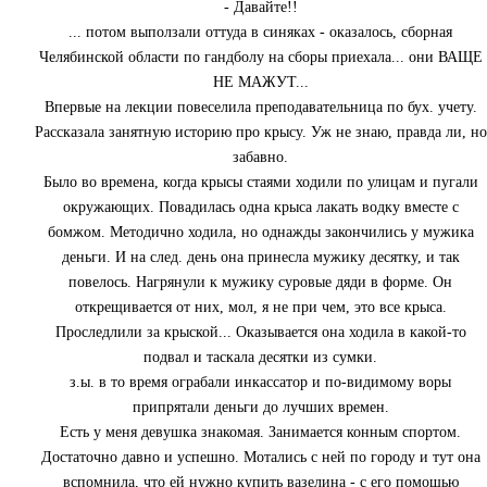
- Давайте!!
... потом выползали оттуда в синяках - оказалось, сборная
Челябинской области по гандболу на сборы приехала... они ВАЩЕ
НЕ МАЖУТ...
Впервые на лекции повеселила преподавательница по бух. учету.
Рассказала занятную историю про крысу. Уж не знаю, правда ли, но
забавно.
Было во времена, когда крысы стаями ходили по улицам и пугали
окружающих. Повадилась одна крыса лакать водку вместе с
бомжом. Методично ходила, но однажды закончились у мужика
деньги. И на след. день она принесла мужику десятку, и так
повелось. Нагрянули к мужику суровые дяди в форме. Он
открещивается от них, мол, я не при чем, это все крыса.
Проследлили за крыской... Оказывается она ходила в какой-то
подвал и таскала десятки из сумки.
з.ы. в то время ограбали инкассатор и по-видимому воры
припрятали деньги до лучших времен.
Есть у меня девушка знакомая. Занимается конным спортом.
Достаточно давно и успешно. Мотались с ней по городу и тут она
вспомнила, что ей нужно купить вазелина - с его помощью