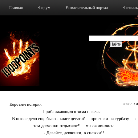
Главная
Форум
Развлекательный портал
Фотоал
Короткие истории
4:34:51 AM
Приближающаяся зима навеяла...
В школе дело еще было - класс десятый... приехали на турбазу... а
там девчонки отдыхают!!... мы оживились:
- Давайте, девчонки, в снежки!!