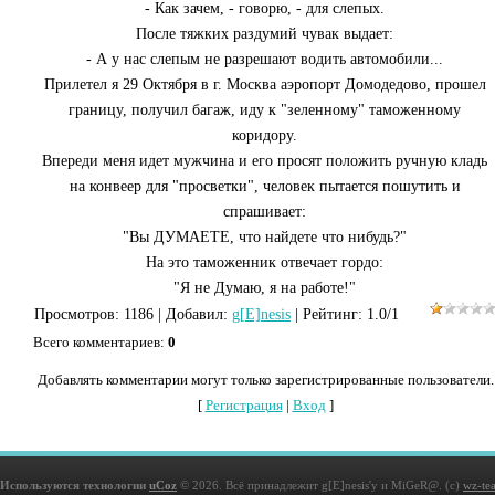
- Как зачем, - говорю, - для слепых.
После тяжких раздумий чувак выдает:
- А у нас слепым не разрешают водить автомобили...
Прилетел я 29 Октября в г. Москва аэропорт Домодедово, прошел
границу, получил багаж, иду к "зеленному" таможенному
коридору.
Впереди меня идет мужчина и его просят положить ручную кладь
на конвеер для "просветки", человек пытается пошутить и
спрашивает:
"Вы ДУМАЕТЕ, что найдете что нибудь?"
На это таможенник отвечает гордо:
"Я не Думаю, я на работе!"
Просмотров
: 1186 |
Добавил
:
g[E]nesis
|
Рейтинг
:
1.0
/
1
Всего комментариев
:
0
Добавлять комментарии могут только зарегистрированные пользователи.
[
Регистрация
|
Вход
]
Используются технологии
uCoz
© 2026. Всё принадлежит g[E]nesis'у и MiGeR@. (с)
wz-te