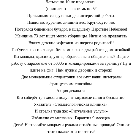
Четыре по 10 не предлагать.
(приписка) ...а восемь по 5?
Приглашаются грузчики для интересной работы.
Пьянство, курение, лишний вес. Круглосуточно.
Потерялся бешенный бульдог, нашедшему Царствие Небесное!
Женщина 73 лет ищет место уборщицы. Интим не предлагать
Вяжем детcкие кофточки из шерсти родителей!
Требуется красивая леди без комплексов для работы домохозяйкой.
Вы молоды, красивы, умны, образованы и общительны? Ищите
работу с заработком от 3000$ и командировками за границу? Ну и
идите на фиг! Нам нужны дворник и сторож!
Две молоденькие студенточки возьмут ваши интегралы
французским способом.
Акция деканата:
Кто соберёт три хвоста получит кирзовые сапоги бесплатно!
Указатель «Стоматологическая клиника».
И стрелка туда же: «Ритуальные услуги»
Избавляю от месячных. Гарантия 9 месяцев.
Дети! Не трогайте мокрыми руками оголённые провода! Они от
этого ржавеют и портятся!