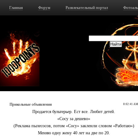
Главная
Форум
Развлекательный портал
Фотоал
Прикольные объявления
8:02:41 AM
Продается бультерьер. Ест все. Любит детей.
«Сосу за дешево»
(Реклама пылесосов, потом «Сосу» заклеили словом «Работаю»)
Меняю одну жену 40 лет на две по 20.