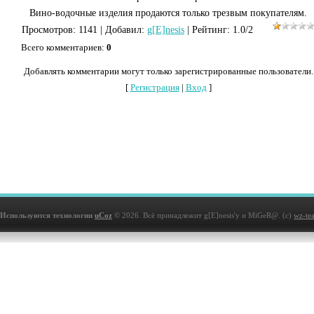
Вино-водочные изделия продаются только трезвым покупателям.
Просмотров
: 1141 |
Добавил
:
g[E]nesis
|
Рейтинг
:
1.0
/
2
Всего комментариев
:
0
Добавлять комментарии могут только зарегистрированные пользователи.
[
Регистрация
|
Вход
]
Используются технологии
uCoz
© 2026. Всё принадлежит g[E]nesis'у и MiGeR@. (с)
wz-te