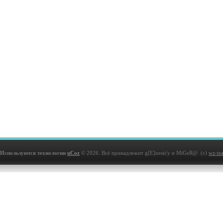
Используются технологии
uCoz
© 2026. Всё принадлежит g[E]nesis'у и MiGeR@. (с)
wz-te