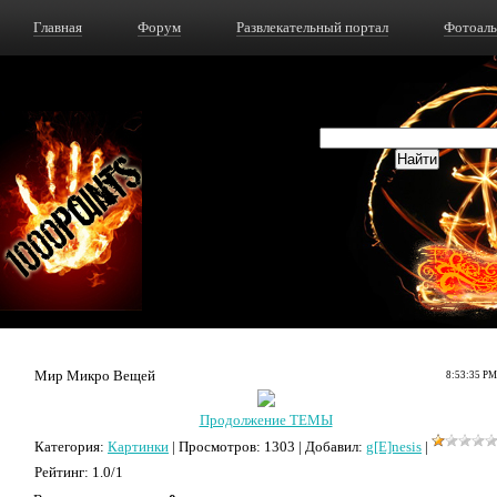
Главная
Форум
Развлекательный портал
Фотоал
Мир Микро Вещей
8:53:35 PM
Продолжение ТЕМЫ
Категория
:
Картинки
|
Просмотров
: 1303 |
Добавил
:
g[E]nesis
|
Рейтинг
:
1.0
/
1