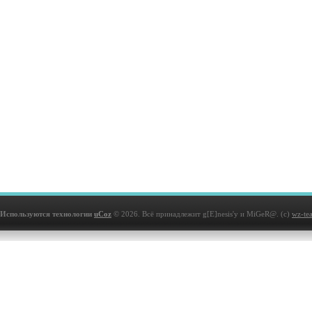
Используются технологии
uCoz
© 2026. Всё принадлежит g[E]nesis'у и MiGeR@. (с)
wz-te