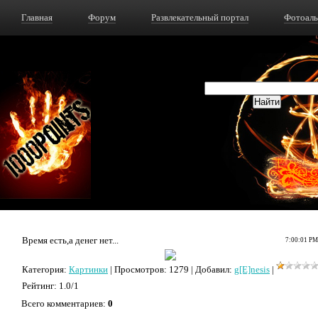
Главная
Форум
Развлекательный портал
Фотоал
Время есть,а денег нет...
7:00:01 PM
Категория
:
Картинки
|
Просмотров
: 1279 |
Добавил
:
g[E]nesis
|
Рейтинг
:
1.0
/
1
Всего комментариев
:
0