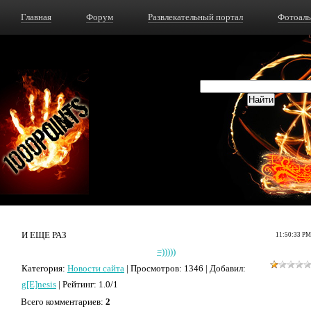
Главная
Форум
Развлекательный портал
Фотоал
И ЕЩЕ РАЗ
11:50:33 PM
=)))))
Категория
:
Новости сайта
|
Просмотров
: 1346 |
Добавил
:
g[E]nesis
|
Рейтинг
:
1.0
/
1
Всего комментариев
:
2