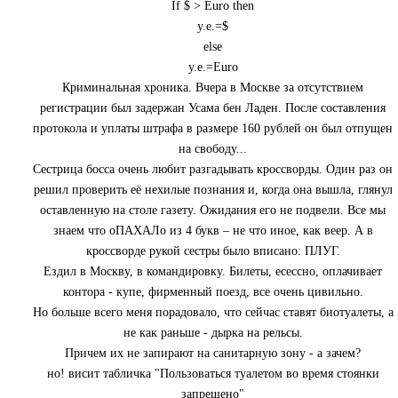
If $ > Euro then
y.e.=$
else
y.e.=Euro
Криминальная хроника. Вчера в Москве за отсутствием
регистрации был задержан Усама бен Ладен. После составления
протокола и уплаты штрафа в размере 160 рублей он был отпущен
на свободу...
Сестрица босса очень любит разгадывать кроссворды. Один раз он
решил проверить её нехилые познания и, когда она вышла, глянул
оставленную на столе газету. Ожидания его не подвели. Все мы
знаем что оПАХАЛо из 4 букв – не что иное, как веер. А в
кроссворде рукой сестры было вписано: ПЛУГ.
Ездил в Москву, в командировку. Билеты, есессно, оплачивает
контора - купе, фирменный поезд, все очень цивильно.
Но больше всего меня порадовало, что сейчас ставят биотуалеты, а
не как раньше - дырка на рельсы.
Причем их не запирают на санитарную зону - а зачем?
но! висит табличка "Пользоваться туалетом во время стоянки
запрещено"