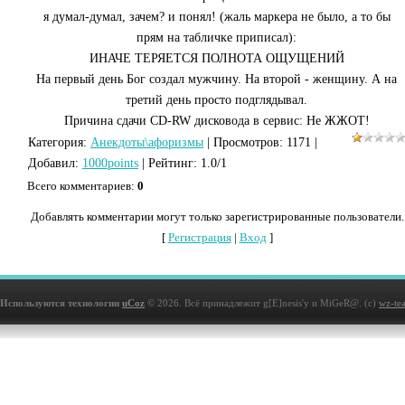
я думал-думал, зачем? и понял! (жаль маркера не было, а то бы
прям на табличке приписал):
ИНАЧЕ ТЕРЯЕТСЯ ПОЛНОТА ОЩУЩЕНИЙ
На первый день Бог создал мужчину. На второй - женщину. А на
третий день просто подглядывал.
Причина сдачи СD-RW дисковода в сервис: Не ЖЖОТ!
Категория
:
Анекдоты\афоризмы
|
Просмотров
: 1171 |
Добавил
:
1000points
|
Рейтинг
:
1.0
/
1
Всего комментариев
:
0
Добавлять комментарии могут только зарегистрированные пользователи.
[
Регистрация
|
Вход
]
Используются технологии
uCoz
© 2026. Всё принадлежит g[E]nesis'у и MiGeR@. (с)
wz-te