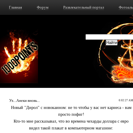
Главная
Форум
Развлекательный портал
Фотоал
Ух...Анеки вновь...
0:02:27 AM
Новый "Дирол" с новокаином: не то чтобы у вас нет кариеса - вам
просто пофиг!
Кто-то мне рассказывал, что во времена чехарды доллара с евро
видел такой плакат в компьютерном магазине: