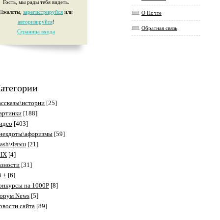
Гость, мы рады тебя видеть.
Пжалсты,
зарегистрируйся
или
О Почте
авторизируйся
!
Обратная связь
Страница входа
атегории
ассказы\истории
[25]
артинки
[188]
идео
[403]
некдоты\афоризмы
[59]
lash\Флэш
[21]
IX
[4]
азности
[31]
6 +
[6]
онкурсы на 1000P
[8]
орум News
[5]
овости сайта
[89]