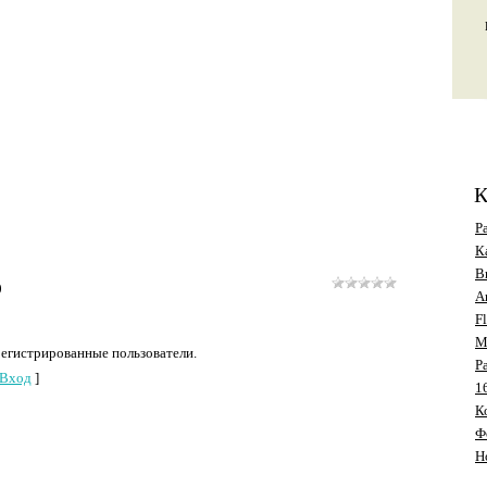
К
Р
К
В
0
А
F
M
регистрированные пользователи.
Р
Вход
]
1
К
Ф
Н