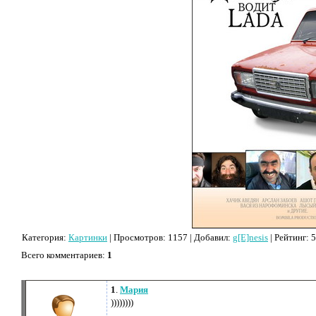
Категория
:
Картинки
|
Просмотров
: 1157 |
Добавил
:
g[E]nesis
|
Рейтинг
:
5
Всего комментариев
:
1
1
.
Мария
))))))))