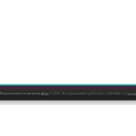
Используются технологии
uCoz
© 2026. Всё принадлежит g[E]nesis'у и MiGeR@. (с)
wz-te