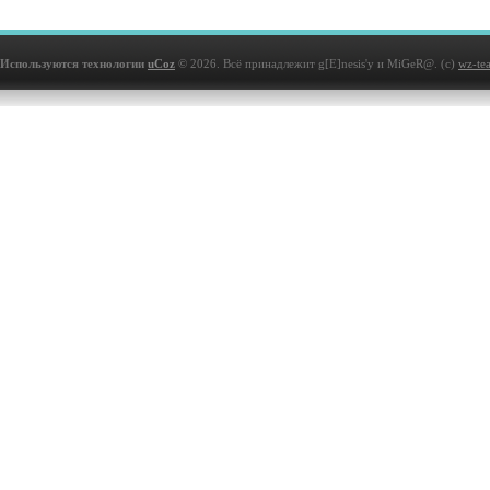
Используются технологии
uCoz
© 2026. Всё принадлежит g[E]nesis'у и MiGeR@. (с)
wz-te