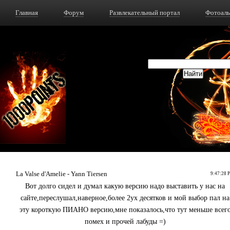
Главная
Форум
Развлекательный портал
Фотоал
La Valse d'Amelie - Yann Tiersen
9:47:28 
Вот долго сидел и думал какую версию надо выставить у нас на
сайте,переслушал,наверное,более 2ух десятков и мой выбор пал на
эту короткую ПИАНО версию,мне показалось,что тут меньше всег
помех и прочей лабуды =)