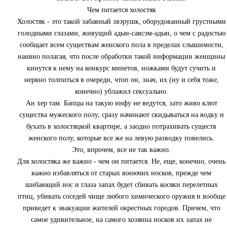
Чем питается холостяк
Холостяк - это такой забавный звэрушк, оборудованный грустными
голодными глазами, живущий адын-савсэм-адын, о чем с радостью
сообщает всем существам женского пола в пределах слышимости,
наивно полагая, что после обработки такой информации женщины
кинутся к нему на конкурс минетов, ножками будут сучить и
нервно толпиться в очереди, чтоп он, знач, их (ну и себя тоже,
конечно) ублажил сексуально.
Ан хер там. Бапцы на такую инфу не ведутся, зато живо клют
существа мужеского полу, сразу начинают скидываться на водку и
бухать в холостяцкой квартире, а заодно потрахивать существ
женского полу, которые все же на левую разводку повелись.
Это, впрочем, все не так важно.
Для холостяка же важно - чем он питается. Не, еще, конечно, очень
важно избавляться от старых вонючих носков, прежде чем
шибающий нос и глаза запах будет сбивать косяки перелетных
птиц, убивать соседей чище любого химического оружия и вообще
приведет к эвакуации жителей окрестных городов. Причем, что
самое удивительное, на самого хозяина носков их запах не