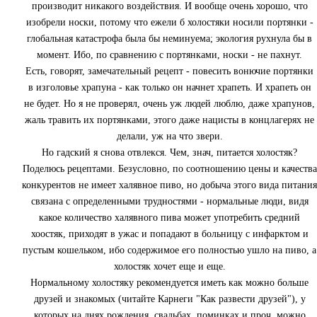
производит никакого воздействия. И вообще очень хорошо, что
изобрели носки, потому что ежели б холостяки носили портянки -
глобальная катастрофа была бы неминуема; экология рухнула бы в
момент. Ибо, по сравнению с портянками, носки - не пахнут.
Есть, говорят, замечательный рецепт - повесить вонючие портянки
в изголовье храпуна - как только он начнет храпеть. И храпеть он
не будет. Но я не проверял, очень уж людей люблю, даже храпунов,
жаль травить их портянками, этого даже нацисты в концлагерях не
делали, уж на что звери.
Но гадский я снова отвлекся. Чем, знач, питается холостяк?
Поделюсь рецептами. Безусловно, по соотношению цены и качества
конкурентов не имеет халявное пиво, но добыча этого вида питания
связана с определенными трудностями - нормальные люди, видя
какое количество халявного пива может употребить средний
хоостяк, приходят в ужас и попадают в больницу с инфарктом и
пустым кошельком, ибо содержимое его полностью ушло на пиво, а
холостяк хочет еще и еще.
Нормальному холостяку рекомендуется иметь как можно больше
друзей и знакомых (читайте Карнеги "Как развести друзей"), у
которых на днях рождения, свадьбах, поминках и проч. можно