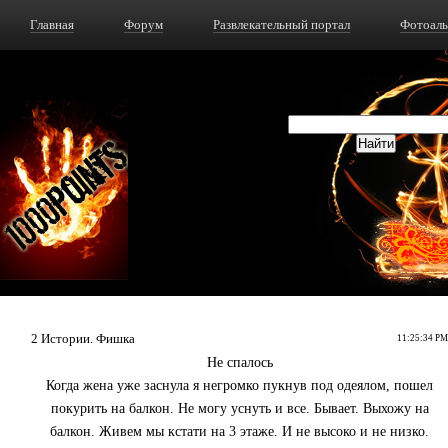
Главная
Форум
Развлекательный портал
Фотоал
2 Истории. Фишка
11:25:34 PM
Не спалось
Когда жена уже заснула я негромко пукнув под одеялом, пошел
покурить на балкон. Не могу уснуть и все. Бывает. Выхожу на
балкон. Живем мы кстати на 3 этаже. И не высоко и не низко.