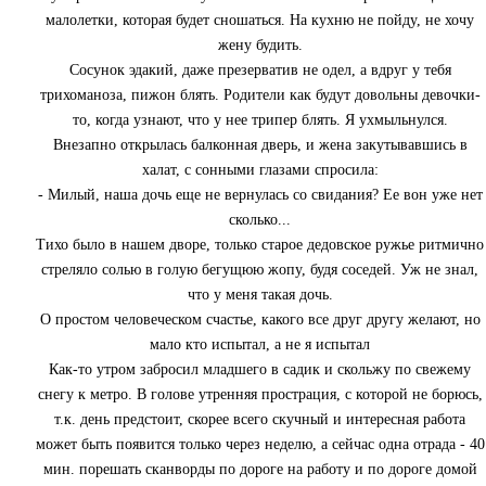
малолетки, которая будет сношаться. На кухню не пойду, не хочу
жену будить.
Сосунок эдакий, даже презерватив не одел, а вдруг у тебя
трихоманоза, пижон блять. Родители как будут довольны девочки-
то, когда узнают, что у нее трипер блять. Я ухмыльнулся.
Внезапно открылась балконная дверь, и жена закутывавшись в
халат, с сонными глазами спросила:
- Милый, наша дочь еще не вернулась со свидания? Ее вон уже нет
сколько...
Тихо было в нашем дворе, только старое дедовское ружье ритмично
стреляло солью в голую бегущюю жопу, будя соседей. Уж не знал,
что у меня такая дочь.
О простом человеческом счастье, какого все друг другу желают, но
мало кто испытал, а не я испытал
Как-то утром забросил младшего в садик и скольжу по свежему
снегу к метро. В голове утренняя прострация, с которой не борюсь,
т.к. день предстоит, скорее всего скучный и интересная работа
может быть появится только через неделю, а сейчас одна отрада - 40
мин. порешать сканворды по дороге на работу и по дороге домой