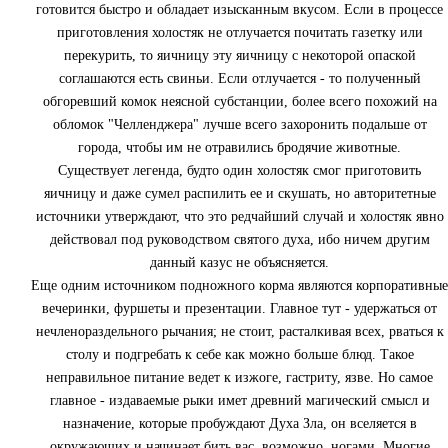
готовится быстро и обладает изысканным вкусом. Если в процессе
приготовления холостяк не отлучается почитать газетку или
перекурить, то яичницу эту яичницу с некоторой опаской
соглашаются есть свиньи. Если отлучается - то полученный
обгоревший комок неясной субстанции, более всего похожий на
обломок "Челленджера" лучше всего захоронить подальше от
города, чтобы им не отравились бродячие животные.
Существует легенда, будто один холостяк смог приготовить
яичницу и даже сумел распилить ее и скушать, но авторитетные
источники утверждают, что это редчайший случай и холостяк явно
действовал под руководством святого духа, ибо ничем другим
данный казус не объясняется.
Еще одним источником подножного корма являются корпоративные
вечеринки, фуршеты и презентации. Главное тут - удержаться от
нечленораздельного рычания; не стоит, расталкивая всех, рваться к
столу и подгребать к себе как можно больше блюд. Такое
неправильное питание ведет к изжоге, гастриту, язве. Но самое
главное - издаваемые рыки имет древний магический смысл и
назначение, которые пробуждают Духа Зла, он вселяется в
окружающих и начинает бить вас, возможно, ногами. Многие