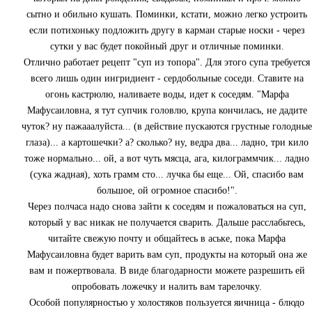
сытно и обильно кушать. Поминки, кстати, можно легко устроить
если потихоньку подложить другу в карман старые носки - через
сутки у вас будет покойный друг и отличные поминки.
Отлично работает рецепт "суп из топора". Для этого супа требуется
всего лишь один ингридиент - сердобольные соседи. Ставите на
огонь кастрюлю, наливаете воды, идет к соседям. "Марфа
Мафусаиловна, я тут супчик головлю, крупа кончилась, не дадите
чуток? ну пажааалуйста... (в действие пускаются грустные голодные
глаза)... а картошечки? а? сколько? ну, ведра два... ладно, три кило
тоже нормально... ой, а вот чуть мясца, ага, килограммчик... ладно
(сука жадная), хоть грамм сто... лучка бы еще... Ой, спасибо вам
большое, ой огромное спасибо!".
Через полчаса надо снова зайти к соседям и пожаловаться на суп,
который у вас никак не получается сварить. Дальше расслабьтесь,
читайте свежую почту и общайтесь в аське, пока Марфа
Мафусаиловна будет варить вам суп, продукты на который она же
вам и пожертвовала. В виде благодарности можете разрешить ей
опробовать ложечку и налить вам тарелочку.
Особой популярностью у холостяков пользуется яичница - блюдо