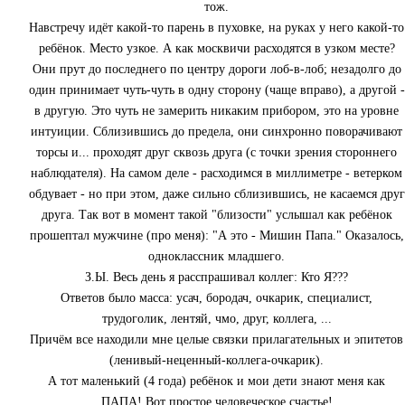
тож.
Навстречу идёт какой-то парень в пуховке, на руках у него какой-то
ребёнок. Место узкое. А как москвичи расходятся в узком месте?
Они прут до последнего по центру дороги лоб-в-лоб; незадолго до
один принимает чуть-чуть в одну сторону (чаще вправо), а другой -
в другую. Это чуть не замерить никаким прибором, это на уровне
интуиции. Сблизившись до предела, они синхронно поворачивают
торсы и... проходят друг сквозь друга (с точки зрения стороннего
наблюдателя). На самом деле - расходимся в миллиметре - ветерком
обдувает - но при этом, даже сильно сблизившись, не касаемся друг
друга. Так вот в момент такой "близости" услышал как ребёнок
прошептал мужчине (про меня): "А это - Мишин Папа." Оказалось,
одноклассник младшего.
З.Ы. Весь день я расспрашивал коллег: Кто Я???
Ответов было масса: усач, бородач, очкарик, специалист,
трудоголик, лентяй, чмо, друг, коллега, ...
Причём все находили мне целые связки прилагательных и эпитетов
(ленивый-неценный-коллега-очкарик).
А тот маленький (4 года) ребёнок и мои дети знают меня как
ПАПА! Вот простое человеческое счастье!