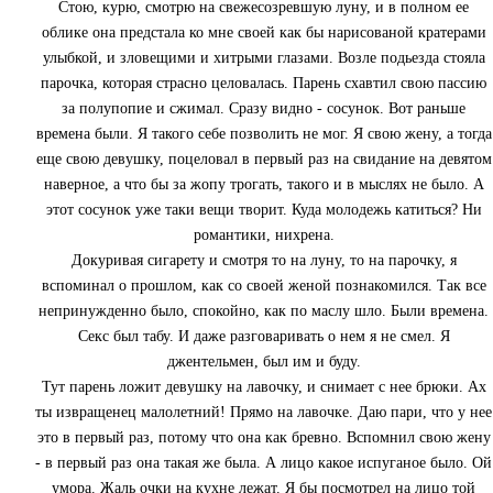
Стою, курю, смотрю на свежесозревшую луну, и в полном ее
облике она предстала ко мне своей как бы нарисованой кратерами
улыбкой, и зловещими и хитрыми глазами. Возле подьезда стояла
парочка, которая страсно целовалась. Парень схавтил свою пассию
за полупопие и сжимал. Сразу видно - сосунок. Вот раньше
времена были. Я такого себе позволить не мог. Я свою жену, а тогда
еще свою девушку, поцеловал в первый раз на свидание на девятом
наверное, а что бы за жопу трогать, такого и в мыслях не было. А
этот сосунок уже таки вещи творит. Куда молодежь катиться? Ни
романтики, нихрена.
Докуривая сигарету и смотря то на луну, то на парочку, я
вспоминал о прошлом, как со своей женой познакомился. Так все
непринужденно было, спокойно, как по маслу шло. Были времена.
Секс был табу. И даже разговаривать о нем я не смел. Я
джентельмен, был им и буду.
Тут парень ложит девушку на лавочку, и снимает с нее брюки. Ах
ты извращенец малолетний! Прямо на лавочке. Даю пари, что у нее
это в первый раз, потому что она как бревно. Вспомнил свою жену
- в первый раз она такая же была. А лицо какое испуганое было. Ой
умора. Жаль очки на кухне лежат. Я бы посмотрел на лицо той