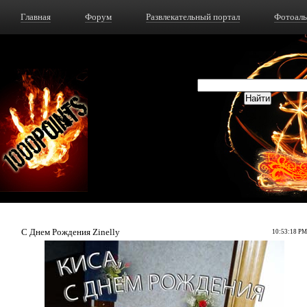
Главная
Форум
Развлекательный портал
Фотоал
C Днем Рождения Zinelly
10:53:18 PM