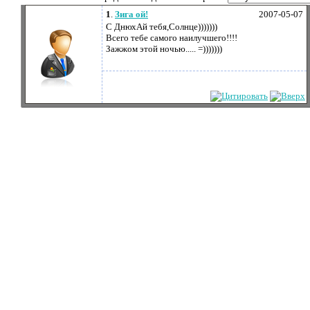
1
.
Зига ой!
2007-05-07
С ДнюхАй тебя,Солнце)))))))
Всего тебе самого наилучшего!!!!
Зажжом этой ночью..... =)))))))