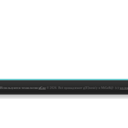
Используются технологии
uCoz
© 2026. Всё принадлежит g[E]nesis'у и MiGeR@. (с)
wz-te