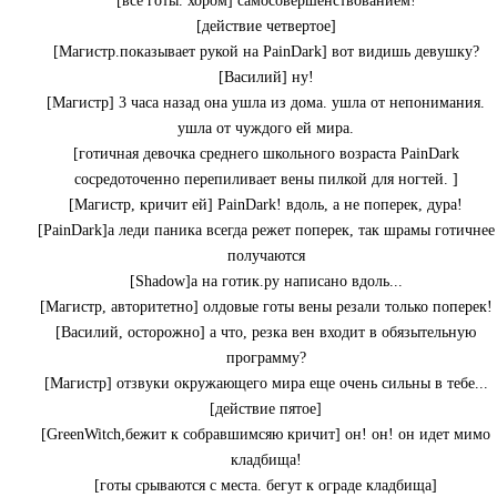
[все готы. хором] самосовершенствованием!
[действие четвертое]
[Магистр.показывает рукой на PainDark] вот видишь девушку?
[Василий] ну!
[Магистр] 3 часа назад она ушла из дома. ушла от непонимания.
ушла от чуждого ей мира.
[готичная девочка среднего школьного возраста PainDark
сосредоточенно перепиливает вены пилкой для ногтей. ]
[Магистр, кричит ей] PainDark! вдоль, а не поперек, дура!
[PainDark]а леди паника всегда режет поперек, так шрамы готичнее
получаются
[Shadow]а на готик.ру написано вдоль...
[Магистр, авторитетно] олдовые готы вены резали только поперек!
[Василий, осторожно] а что, резка вен входит в обязытельную
программу?
[Магистр] отзвуки окружающего мира еще очень сильны в тебе...
[действие пятое]
[GreenWitch,бежит к собравшимсяю кричит] он! он! он идет мимо
кладбища!
[готы срываются с места. бегут к ограде кладбища]