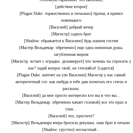
[действие второе]
[Plague Duke. торжественно и печально] братья, я привел
новенького
[Василий] добрый вечер
[Магистр] садись брат
[Shadow. ображается к Василию] будь нашим гостем
[Мастер Вольдемар. обреченно] еще одна невинная душа,
загубленная миром
[Магистр. встает с оградки. деламирует] что хочешь ты спросить у
нас? задай вопрос свой, не стесняйся! [садится]
[Plague Duke. шепчет на ухо Василию] Магистр у нас самый
авторитетный гот. как нибудь я тебе дам почитать его стихи и
рассказы.
[Василий] да мне просто интересно кто вы и что вы...
[Мастер Вольдемар. обреченно качает головой] все это прах и
тлен...
[Василий] что, простите?
[Магистр] Вольдемара вчера бросила девушка. наш брат в печали.
[Shadow. грустно] несчастный...