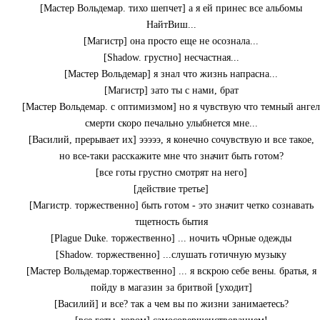
[Мастер Вольдемар. тихо шепчет] а я ей принес все альбомы
НайтВиш...
[Магистр] она просто еще не осознала...
[Shadow. грустно] несчастная...
[Мастер Вольдемар] я знал что жизнь напрасна...
[Магистр] зато ты с нами, брат
[Мастер Вольдемар. с оптимизмом] но я чувствую что темный ангел
смерти скоро печально улыбнется мне...
[Василий, прерывает их] эээээ, я конечно сочувствую и все такое,
но все-таки расскажите мне что значит быть готом?
[все готы грустно смотрят на него]
[действие третье]
[Магистр. торжественно] быть готом - это значит четко сознавать
тщетность бытия
[Plague Duke. торжественно] ... ночить чОрные одежды
[Shadow. торжественно] ...слушать готичную музыку
[Мастер Вольдемар.торжественно] ... я вскрою себе вены. братья, я
пойду в магазин за бритвой [уходит]
[Василий] и все? так а чем вы по жизни занимаетесь?