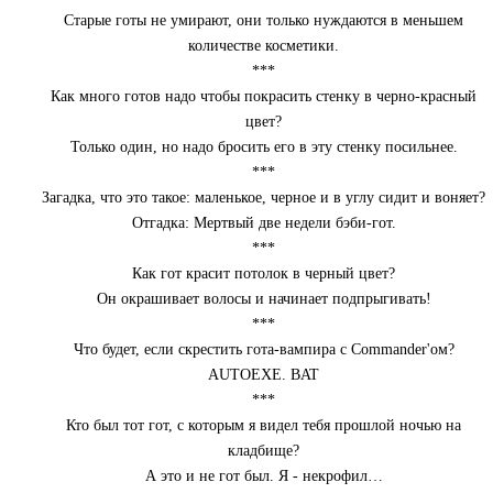
Старые готы не умирают, они только нуждаются в меньшем
количестве косметики.
***
Как много готов надо чтобы покрасить стенку в черно-красный
цвет?
Только один, но надо бросить его в эту стенку посильнее.
***
Загадка, что это такое: маленькое, черное и в углу сидит и воняет?
Отгадка: Мертвый две недели бэби-гот.
***
Как гот красит потолок в черный цвет?
Он окрашивает волосы и начинает подпрыгивать!
***
Что будет, если скрестить гота-вампира с Commander'ом?
AUTOEXE. BAT
***
Кто был тот гот, с которым я видел тебя прошлой ночью на
кладбище?
А это и не гот был. Я - некрофил…