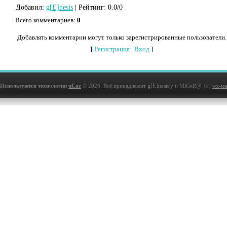
Добавил
:
g[E]nesis
|
Рейтинг
:
0.0
/
0
Всего комментариев
:
0
Добавлять комментарии могут только зарегистрированные пользователи.
[
Регистрация
|
Вход
]
Используются технологии
uCoz
© 2026. Всё принадлежит g[E]nesis'у и MiGeR@. (с)
wz-te