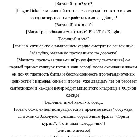
[Василий] кто? что?
[Plague Duke] там главный гот нашего города ! он в это время
всегда возвращается с работы мимо кладбища !
[Василий] а кто он?
[Магистр. а обожанием в голосе] BlackTubeKnight!
[Василий] и что?
[готы не слушая его с замиранием сердца смотрят на сантехника
Забалуйко, медленно проходящего по дорожке]
[Магистр. провожая глазами чОрную фигуру сантехника] он
первый принес культуру готов в наш город! после окончания школы
он понял тщетность бытия и бессмысленность пропогандируемых
"ценностей": карьеры, семьи и прочее. уже двадцать лет он работает
сантехником и каждый вечер ходит мимо этого кладбища в чОрной
одежде.
[Василий, тихо] какой-то бред...
[готы с сожалением возвращаются на прежние места? обсуждая
сантехника Забалуйко. слышны обрывочные фразы "чОрная
куртка", "готичный чемоданчик"]
[действие шестое]