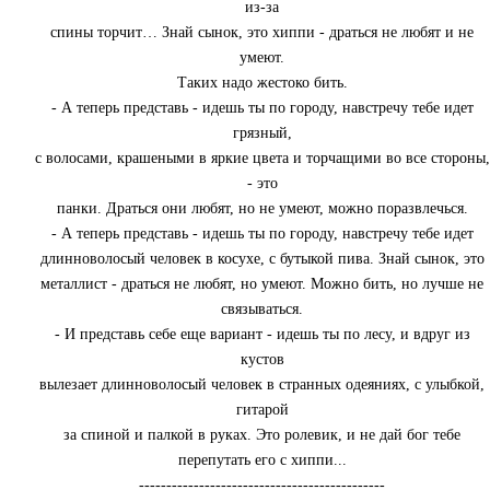
из-за
спины торчит… Знай сынок, это хиппи - драться не любят и не
умеют.
Таких надо жестоко бить.
- А теперь представь - идешь ты по городу, навстречу тебе идет
грязный,
с волосами, крашеными в яркие цвета и торчащими во все стороны,
- это
панки. Драться они любят, но не умеют, можно поразвлечься.
- А теперь представь - идешь ты по городу, навстречу тебе идет
длинноволосый человек в косухе, с бутыкой пива. Знай сынок, это
металлист - драться не любят, но умеют. Можно бить, но лучше не
связываться.
- И представь себе еще вариант - идешь ты по лесу, и вдруг из
кустов
вылезает длинноволосый человек в странных одеяниях, с улыбкой,
гитарой
за спиной и палкой в руках. Это ролевик, и не дай бог тебе
перепутать его с хиппи...
---------------------------------------------