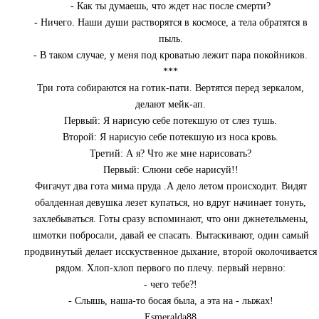
- Как ты думаешь, что ждет нас после смерти?
- Ничего. Наши души растворятся в космосе, а тела обратятся в
пыль.
- В таком случае, у меня под кроватью лежит пара покойников.
***
Три гота собираются на готик-пати. Вертятся перед зеркалом,
делают мейк-ап.
Первый: Я нарисую себе потекшую от слез тушь.
Второй: Я нарисую себе потекшую из носа кровь.
Третий: А я? Что же мне нарисовать?
Первый: Слюни себе нарисуй!!
Фигачут два гота мима пруда .А дело летом происходит. Видят
обалденная девушка лезет купаться, но вдруг начинает тонуть,
захлебываться. Готы сразу вспоминают, что они джнетельмены,
шмотки побросали, давай ее спасать. Вытаскивают, один самый
продвинутый делает исскуственное дыхание, второй околочивается
рядом. Хлоп-хлоп первого по плечу. первый нервно:
- чего тебе?!
- Слышь, наша-то босая была, а эта на - лыжах!
Esmeralda88