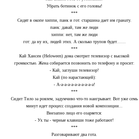
Убрать ботинок с его головы!
***
Сидят в окопе хиппи, панк и гот. старшина дает им гранату.
панк: давай, там же люди
хиппи: нет, там же люди
гот: да ну их, людей этих. А сколько трупов будет……
***
Кай Хансен (Heloween) дома смотрит телевизор с высокой
громкостью. Жена собирается позвонить по телефону и просит:
- Кай, заглуши телевизор!
Кай (по нарастающей):
- А-а-а-а-а-а-а-а-а-а-а!
***
Сидит Тило за роялем, задумчиво что-то наигрывает. Вот уже семь
минут идет процесс создания новой композиции...
Внезапно лицо его озаряется:
- Ух ты - черные клавиши тоже работают!
***
Разговаривают два гота.