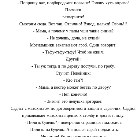
- Попрошу вас, подбородочек повыше! Голову чуть вправо!
Плечики
разверните!
Смотрим сюда. Вот так. Отлично! Взвод, целься! Огонь!!!
- Мама, а почему у папы уши такие синие?
- Не хочешь, доча, не кушай
Могильщики закапывают гроб. Один говорит:
- Тьфу-тьфу-тьфу! Чтоб не ожил.
Другой:
- Ты уж тогда и по дереву постучи, по гробу.
Стучит. Покойник:
- Кто там?!
- Мама, а костёр может бегать по двору?
- Нет, конечно!
- Значит, это дедушка догорает.
Садист с мазохистом по договоренности зашли в сарайчик. Садист
приковывает мазохиста цепью к столбу и достает пилу.
- Пилить будешь? - доверчиво спрашивает мазохист.
- Пилить ты будешь. А я пошел сарай поджигать.
- Милиция! Ко мне ломятся рэкетиры!