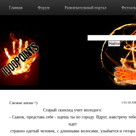
Главная
Форум
Развлекательный портал
Фотоал
Свежие анеки =)
1:01:58 AM
Старый скинхед учит молодого:
- Сынок, представь себе - идешь ты по городу. Вдруг, навстречу тебе
идет
странно одетый человек, с длинными волосами, улыбается и гитара