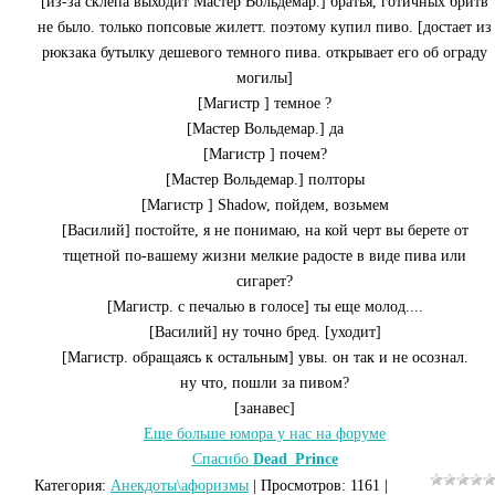
[из-за склепа выходит Мастер Вольдемар.] братья, готичных бритв
не было. только попсовые жилетт. поэтому купил пиво. [достает из
рюкзака бутылку дешевого темного пива. открывает его об ограду
могилы]
[Магистр ] темное ?
[Мастер Вольдемар.] да
[Магистр ] почем?
[Мастер Вольдемар.] полторы
[Магистр ] Shadow, пойдем, возьмем
[Василий] постойте, я не понимаю, на кой черт вы берете от
тщетной по-вашему жизни мелкие радосте в виде пива или
сигарет?
[Магистр. с печалью в голосе] ты еще молод....
[Василий] ну точно бред. [уходит]
[Магистр. обращаясь к остальным] увы. он так и не осознал.
ну что, пошли за пивом?
[занавес]
Еще больше юмора у нас на форуме
Спасибо
Dead_Prince
Категория
:
Анекдоты\афоризмы
|
Просмотров
: 1161 |