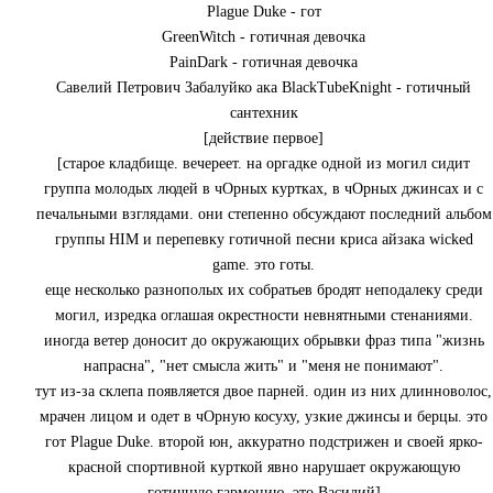
Plague Duke - гот
GreenWitch - готичная девочка
PainDark - готичная девочка
Савелий Петрович Забалуйко ака BlackTubeKnight - готичный
сантехник
[действие первое]
[старое кладбище. вечереет. на оргадке одной из могил сидит
группа молодых людей в чОрных куртках, в чОрных джинсах и с
печальными взглядами. они степенно обсуждают последний альбом
группы HIM и перепевку готичной песни криса айзака wicked
game. это готы.
еще несколько разнополых их собратьев бродят неподалеку среди
могил, изредка оглашая окрестности невнятными стенаниями.
иногда ветер доносит до окружающих обрывки фраз типа "жизнь
напрасна", "нет смысла жить" и "меня не понимают".
тут из-за склепа появляется двое парней. один из них длинноволос,
мрачен лицом и одет в чОрную косуху, узкие джинсы и берцы. это
гот Plague Duke. второй юн, аккуратно подстрижен и своей ярко-
красной спортивной курткой явно нарушает окружающую
готичную гармонию. это Василий]