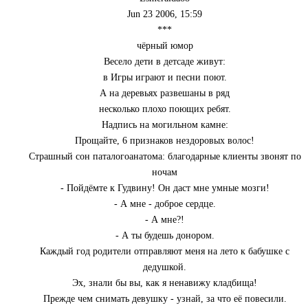
Jun 23 2006, 15:59
***
чёрный юмор
Весело дети в детсаде живут:
в Игры играют и песни поют.
А на деревьях развешаны в ряд
несколько плохо поющих ребят.
Надпись на могильном камне:
Прощайте, 6 признаков нездоровых волос!
Страшный сон паталогоанатома: благодарные клиенты звонят по
ночам
- Пойдёмте к Гудвину! Он даст мне умные мозги!
- А мне - доброе сердце.
- А мне?!
- А ты будешь донором.
Каждый год родители отправляют меня на лето к бабушке с
дедушкой.
Эх, знали бы вы, как я ненавижу кладбища!
Прежде чем снимать девушку - узнай, за что её повесили.