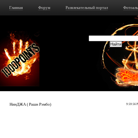
Главная
Форум
Развлекательный портал
Фотоал
НинДЖА ( Рашн Рэмбо)
9:59:56 