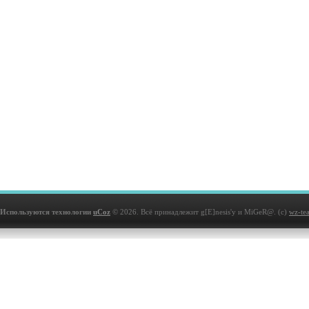
Используются технологии
uCoz
© 2026. Всё принадлежит g[E]nesis'у и MiGeR@. (с)
wz-te