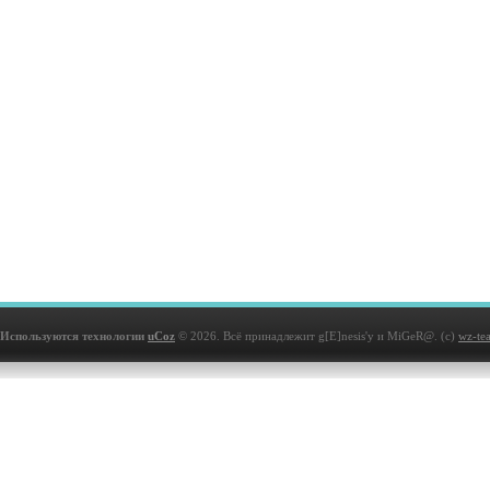
Используются технологии
uCoz
© 2026. Всё принадлежит g[E]nesis'у и MiGeR@. (с)
wz-te