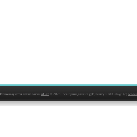
Используются технологии
uCoz
© 2026. Всё принадлежит g[E]nesis'у и MiGeR@. (с)
wz-te