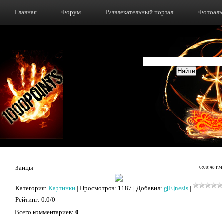
Главная
Форум
Развлекательный портал
Фотоал
Зайцы
6:00:48 PM
Категория
:
Картинки
|
Просмотров
: 1187 |
Добавил
:
g[E]nesis
|
Рейтинг
:
0.0
/
0
Всего комментариев
:
0