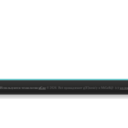
Используются технологии
uCoz
© 2026. Всё принадлежит g[E]nesis'у и MiGeR@. (с)
wz-te