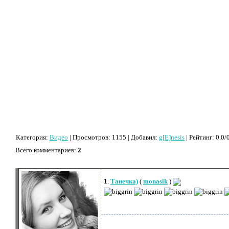
Категория
:
Видео
|
Просмотров
: 1155 |
Добавил
:
g[E]nesis
|
Рейтинг
:
0.0
/
Всего комментариев
:
2
1
.
Танечка)
(
monasik
)