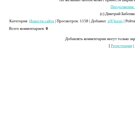
Продолжение
(с) Дмитрий Бабенк
Категория
:
Новости сайта
|
Просмотров
: 1158 |
Добавил
:
g[E]nesis
|
Рейт
Всего комментариев
:
0
Добавлять комментарии могут только за
[
Регистрация
|