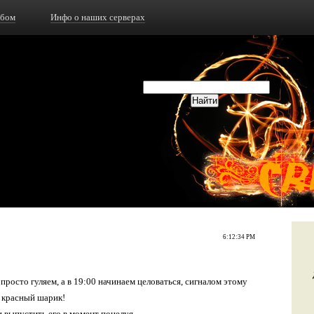
ьбом
Инфо о наших серверах
6:12:34 PM
росто гуляем, а в 19:00 начинаем целоваться, сигналом этому
 красный шарик!
выпустить его в момент поцелуя...