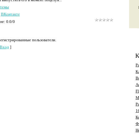
 темы
о
ВКонтакте
инг
:
0.0
/
0
регистрированные пользователи.
Вход
]
К
Р
К
В
А
F
M
Р
1
К
Ф
Н