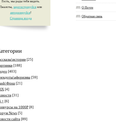
Гость, мы рады тебя видеть.
Пжалсты,
зарегистрируйся
или
О Почте
авторизируйся
!
Обратная связь
Страница входа
атегории
ассказы\истории
[25]
артинки
[188]
идео
[403]
некдоты\афоризмы
[59]
lash\Флэш
[21]
IX
[4]
азности
[31]
6 +
[6]
онкурсы на 1000P
[8]
орум News
[5]
овости сайта
[89]