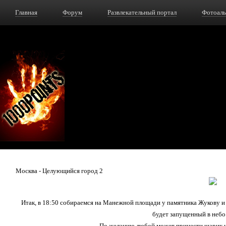
Главная
Форум
Развлекательный портал
Фотоал
Москва - Целующийся город 2
Итак, в 18:50 собираемся на Манежной площади у памятника Жукову и п
будет запущенный в небо
По желанию любой может принести шарик и 