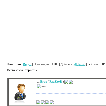
Категория
:
Видео
|
Просмотров
: 1105 |
Добавил
:
g[E]nesis
|
Рейтинг
:
0.0
/
Всего комментариев
:
2
1
.
Егор
(
RazZzoR
)