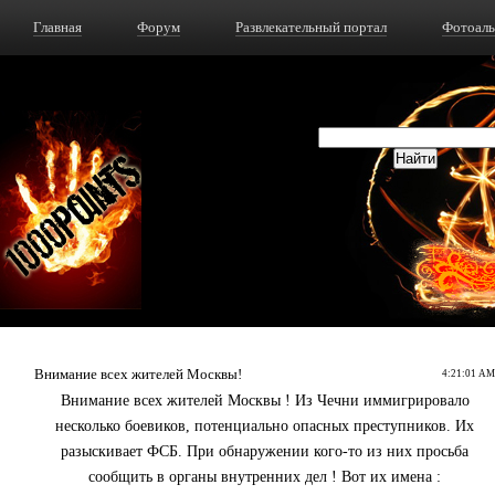
Главная
Форум
Развлекательный портал
Фотоал
Внимание всех жителей Москвы!
4:21:01 AM
Внимание всех жителей Москвы ! Из Чечни иммигрировало
несколько боевиков, потенциально опасных преступников. Их
разыскивает ФСБ. При обнаружении кого-то из них просьба
сообщить в органы внутренних дел ! Вот их имена :