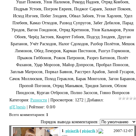
Ушат Помоев, Улов Налимов, Рекорд Надоев, Отряд Ковбоев,
Подрыв Устоев, Погром Евреев, Поджог Сараев, Захват Покоев,
Исход Изгоев, Побег Злодеев, Обвал Забоев, Угон Харлеев, Удел
Плебеев, Камаз Отходов, Развод Супругов, Забег Дебилов, Парад
Уродов, Вагон Гондонов, Отряд Кретинов, Улов Кальмаров, Рулон
Обоев, Черёд Застоев, Квартет Гобоев, Подсуд Злодеев, Друган
Братанов, Учёт Расходов, Налог Сдоходов, Разбор Полётов, Мешок
Лимонов, Обед Лемуров, Карман Пистонов, Разгул Гормонов,
Прыжок Гиббонов, Рожок Патронов, Разрез Батонов, Полёт
Фазанов, Удар Морозов, Майор Допросов, Пробрал Поносов,
Заплыв Матросов, Порвал Баянов, Расстрел Арабов, Запой Гусаров,
Сачок Моллюсков, Поход Гераклов, Барак Монголов, Загон Баранов,
Пропой Погонов, Отряд Маньяков, Тридня Запоев, Облом
Пиндосов, Курган Отбросов, Полно Засосов, Говно Вопросов
Категория
:
Разности
|
Просмотров
: 1272 |
Добавил
:
g[E]nesis
|
Рейтинг
:
0.0
/
0
Всего комментариев
:
1
Порядок вывода комментариев:
1
.
pisjarik
(
pisjarik
)
2007-12-07