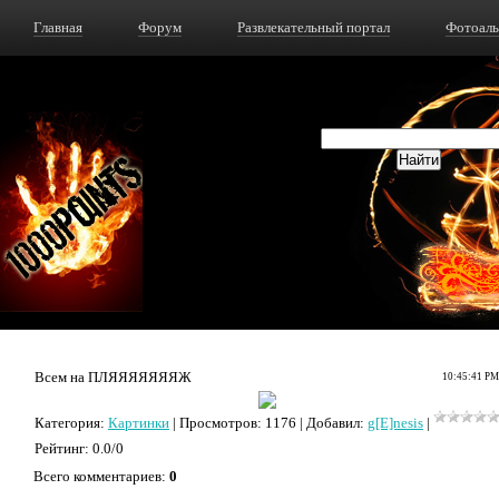
Главная
Форум
Развлекательный портал
Фотоал
Всем на ПЛЯЯЯЯЯЯЯЖ
10:45:41 PM
Категория
:
Картинки
|
Просмотров
: 1176 |
Добавил
:
g[E]nesis
|
Рейтинг
:
0.0
/
0
Всего комментариев
:
0