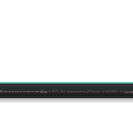
Используются технологии
uCoz
© 2026. Всё принадлежит g[E]nesis'у и MiGeR@. (с)
wz-te