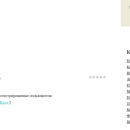
К
Р
К
В
0
А
F
M
регистрированные пользователи.
Р
Вход
]
1
К
Ф
Н