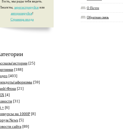
Гость, мы рады тебя видеть.
Пжалсты,
зарегистрируйся
или
О Почте
авторизируйся
!
Обратная связь
Страница входа
атегории
ассказы\истории
[25]
артинки
[188]
идео
[403]
некдоты\афоризмы
[59]
lash\Флэш
[21]
IX
[4]
азности
[31]
6 +
[6]
онкурсы на 1000P
[8]
орум News
[5]
овости сайта
[89]