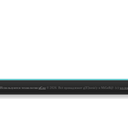
Используются технологии
uCoz
© 2026. Всё принадлежит g[E]nesis'у и MiGeR@. (с)
wz-te