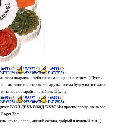
оллектива подравляю тебя с твоим совершенолетием =) Пусть
а и мы, твои старперовские друзья, всегда будем идти сзади и
 и ты нас постарайся не забыть
зднует
ТВОЙ ДЕНЬ РОЖДЕНИЯ.
Мы просим прощения за всё.
 Roger That.
ень, крутой перец, аццкий сотона, добрый и нужный нам =)