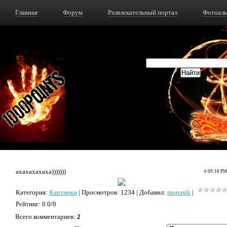
Главная
Форум
Развлекательный портал
Фотоал
ахахахахаха)))))))
4:09:18 PM
Категория
:
Картинки
|
Просмотров
: 1234 |
Добавил
:
monasik
|
Рейтинг
:
0.0
/
0
Всего комментариев
:
2