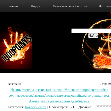
Главная
Форум
Развлекательный портал
Фотоал
Вакансии...
1:37:15 PM
Нужны тестеры нескольких сайтов. Кто хочет попробовать себя в
роли модератора\админа\пользователя\ньюзмэйкера,то отпишитесь.
Акция действует несколько дней\недель.
Категория
:
Новости сайта
|
Просмотров
: 1211 |
Добавил
: