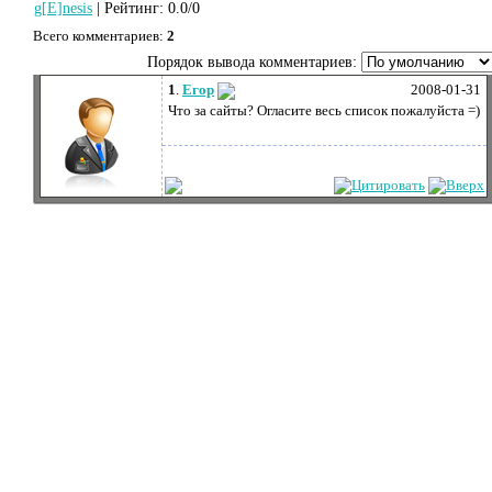
g[E]nesis
|
Рейтинг
:
0.0
/
0
Всего комментариев
:
2
Порядок вывода комментариев:
1
.
Егор
2008-01-31
Что за сайты? Огласите весь список пожалуйста =)