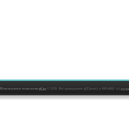
Используются технологии
uCoz
© 2026. Всё принадлежит g[E]nesis'у и MiGeR@. (с)
wz-te