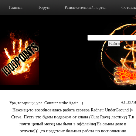
Главная
Форум
Развлекательный портал
Фотоал
Ура, товарищи, ура. Counter-strike Again =)
0:31:33 AM
Наконец-то возобновилась работа сервера Radnet: UnderGround |>
Crave. Пусть это будем подарком от клана (Cunt Rave) ластику) Т.к
почти целый месяц мы были в оффлайне(На самом деле в
отпуске))) ,то предстоит большая работа по восполнению