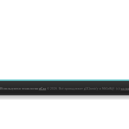
Используются технологии
uCoz
© 2026. Всё принадлежит g[E]nesis'у и MiGeR@. (с)
wz-te