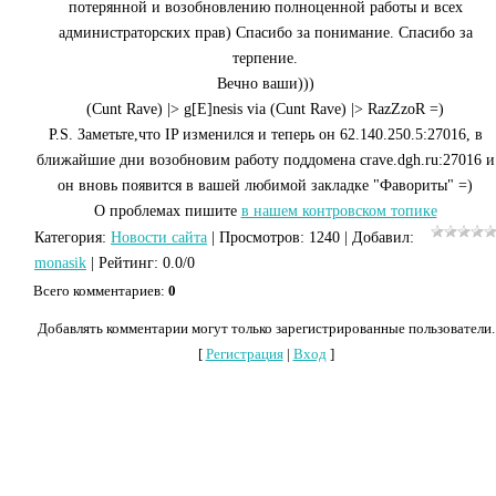
потерянной и возобновлению полноценной работы и всех
администраторских прав) Спасибо за понимание. Спасибо за
терпение.
Вечно ваши)))
(Cunt Rave) |> g[E]nesis via (Cunt Rave) |> RazZzoR =)
P.S. Заметьте,что IP изменился и теперь он 62.140.250.5:27016, в
ближайшие дни возобновим работу поддомена crave.dgh.ru:27016 и
он вновь появится в вашей любимой закладке "Фавориты" =)
О проблемах пишите
в нашем контровском топике
Категория
:
Новости сайта
|
Просмотров
: 1240 |
Добавил
:
monasik
|
Рейтинг
:
0.0
/
0
Всего комментариев
:
0
Добавлять комментарии могут только зарегистрированные пользователи.
[
Регистрация
|
Вход
]