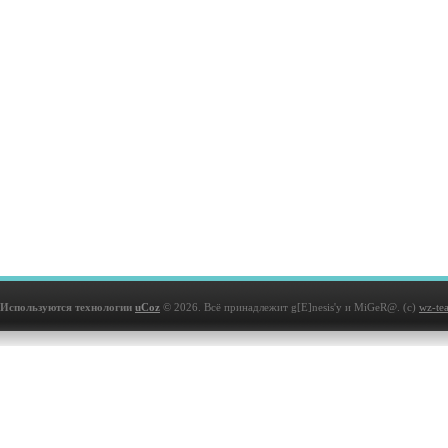
Используются технологии
uCoz
© 2026. Всё принадлежит g[E]nesis'у и MiGeR@. (с)
wz-te