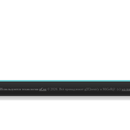
Используются технологии
uCoz
© 2026. Всё принадлежит g[E]nesis'у и MiGeR@. (с)
wz-te