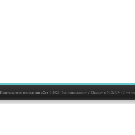
Используются технологии
uCoz
© 2026. Всё принадлежит g[E]nesis'у и MiGeR@. (с)
wz-te