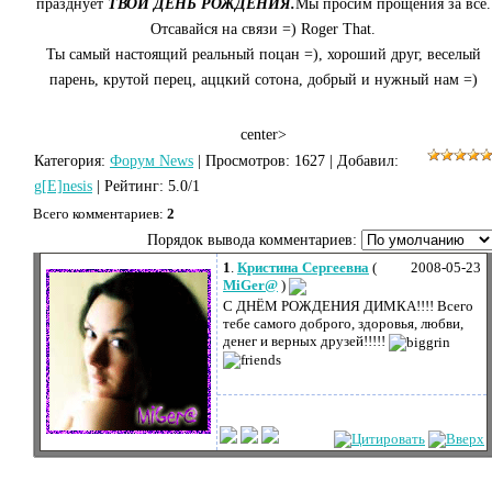
празднует
ТВОЙ ДЕНЬ РОЖДЕНИЯ.
Мы просим прощения за всё.
Отсавайся на связи =) Roger That.
Ты самый настоящий реальный поцан =), хороший друг, веселый
парень, крутой перец, аццкий сотона, добрый и нужный нам =)
center>
Категория
:
Форум News
|
Просмотров
: 1627 |
Добавил
:
g[E]nesis
|
Рейтинг
:
5.0
/
1
Всего комментариев
:
2
Порядок вывода комментариев:
1
.
Кристина Сергеевна
(
2008-05-23
MiGer@
)
С ДНЁМ РОЖДЕНИЯ ДИМКА!!!! Всего
тебе самого доброго, здоровья, любви,
денег и верных друзей!!!!!