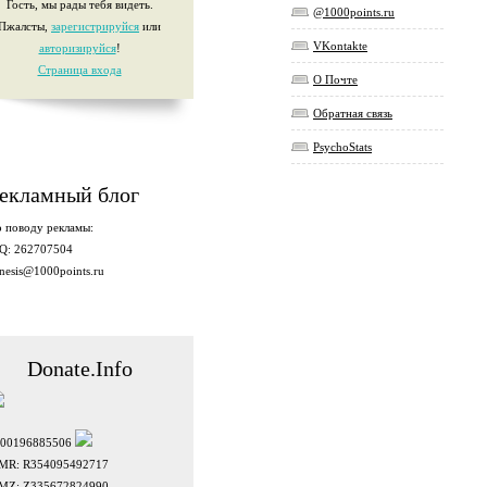
Гость, мы рады тебя видеть.
@1000points.ru
Пжалсты,
зарегистрируйся
или
VKontakte
авторизируйся
!
Страница входа
О Почте
Обратная связь
PsychoStats
екламный блог
 поводу рекламы:
Q: 262707504
nesis@1000points.ru
Donate.Info
100196885506
MR: R354095492717
MZ: Z335672824990