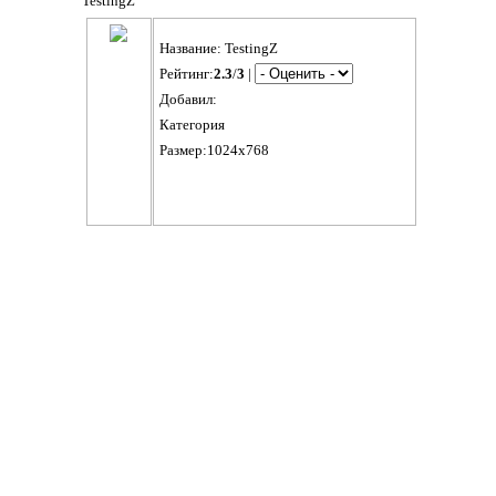
TestingZ
Название: TestingZ
Рейтинг:
2.3
/
3
|
Добавил:
Категория
Размер:1024x768