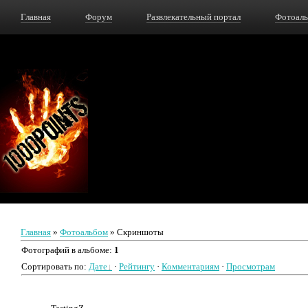
Главная
Форум
Развлекательный портал
Фотоал
Главная
»
Фотоальбом
» Скриншоты
Фотографий в альбоме
:
1
Сортировать по
:
Дате
·
Рейтингу
·
Комментариям
·
Просмотрам