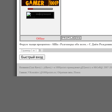
Offline
Форум тыщи процентов
AllIn
Разговоры обо всем.
С Днём Рождения, 
»
»
»
1
Страница
1
из
1
Названия (Cunt Rave) |>, (cRave) |> и 1000points принадлежат g[E]nesis'у и MiGeR@. 2007-20
Главная
|
VKontakte
|
@1000points.ru
|
Обратная связь
|
Поиск