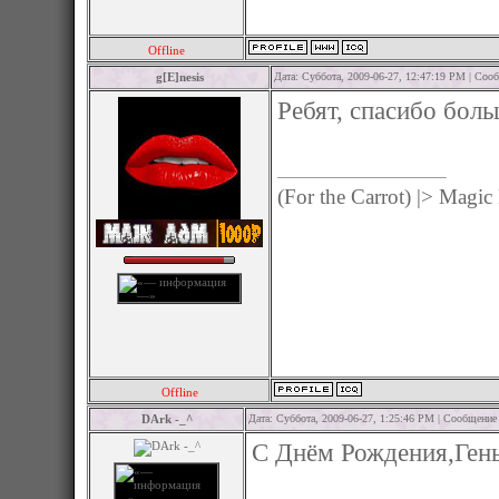
Offline
g[E]nesis
Дата: Суббота, 2009-06-27, 12:47:19 PM | Со
Ребят, спасибо бол
(For the Carrot) |> Magic
Offline
DArk -_^
Дата: Суббота, 2009-06-27, 1:25:46 PM | Сообщение
С Днём Рождения,Геныт