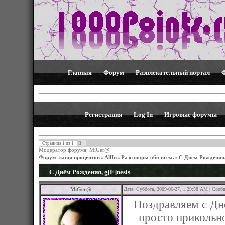
Главная
Форум
Развлекательный портал
Регистрация
Log In
Игровые форумы
1
Страница
1
из
1
Модератор форума:
MiGer@
Форум тыщи процентов
AllIn
Разговоры обо всем.
С Днём Рождения, 
»
»
»
С Днём Рождения, g[E]nesis
MiGer@
Дата: Суббота, 2009-06-27, 1:29:58 AM | Соо
Поздравляем с Дн
просто прикольно