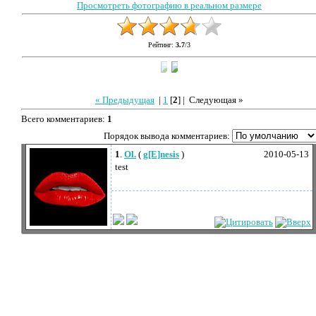
Просмотреть фотографию в реальном размере
Рейтинг
:
3.7
/
3
« Предыдущая
|
1
[
2
] |
Следующая »
Всего комментариев
:
1
Порядок вывода комментариев:
1
.
Ol.
(
g[E]nesis
)
2010-05-13
test