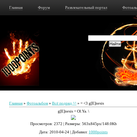
Главная
Форум
Развлекательный портал
Фотоал
Главная
»
Фотоальбом
»
Всё подряд ^^
» = <3 g[E]nesis
g[E]nesis = Ol.Ya. \
Просмотров
: 2372 |
Размеры
: 563x845px/148.0Kb
Дата
: 2010-04-24 |
Добавил
:
1000points