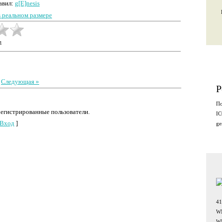
авил
:
g[E]nesis
 реальном размере
1
|
Следующая »
Р
По
регистрированные пользователи.
IC
Вход
]
ge
4
W
W