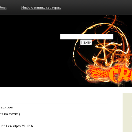
ьбом
Инфо о наших серверах
отри.ком
ы на фотке)
: 661x430px/79.1Kb