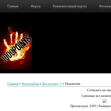
Главная
Форум
Развлекательный портал
Фотоал
Главная
»
Фотоальбом
»
Всё подряд ^^
» Педовочка
Стебались на см
Смешные все момент
Просмотров
: 2365 |
Размеры