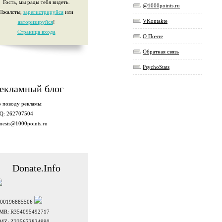
Гость, мы рады тебя видеть.
@1000points.ru
Пжалсты,
зарегистрируйся
или
VKontakte
авторизируйся
!
Страница входа
О Почте
Обратная связь
PsychoStats
екламный блог
 поводу рекламы:
Q: 262707504
nesis@1000points.ru
Donate.Info
100196885506
MR: R354095492717
MZ: Z335672824990